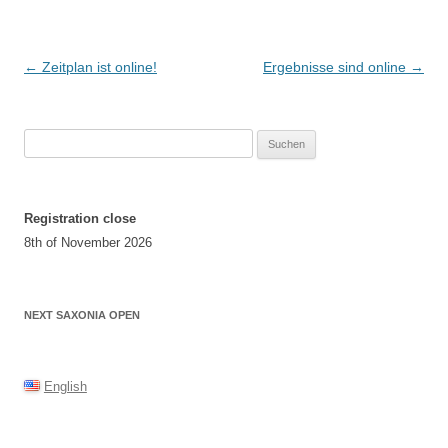
Beitragsnavigation
←
Zeitplan ist online!
Ergebnisse sind online
→
Suchen
nach:
Registration close
8th of November 2026
NEXT SAXONIA OPEN
English