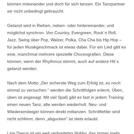
können miteinander und doch für sich tanzen. Ein Tanzpartner
wir nicht unbedingt gebraucht.
Getanzt wird in Reihen, neben- oder hintereinander, und
möglichst synchron. Von Country, Evergreen, Rock´n Roll,
Jazz, Swing über Pop, Walzer, Polka, Cha Cha bis Hip Hop –
für jeden Musikgeschmack ist etwas dabei. Für ein Lied gibt es
eine, manchmal mehrere spezielle Choreografien. Diese
können, wenn der Rhythmus stimmt, auch auf andere Hit´s
getanzt werden.
Nach dem Motto „Der sicherste Weg zum Erfolg ist, es noch
einmal zu versuchen.“ werden die Schrittfolgen erlernt. Üben,
üben ist angesagt. Mit viel Spaß gibt es fast in jedem Training
einen neuen Tanz, alte werden wiederholt. Neu- und
Wiedereinsteiger können direkt mittanzen. Schrittfehler sind
nicht schlimm, denn „abgucken“ ist stets erlaubt.
Line Dance ist ein weit verbreitetes Hobby, das immer mehr