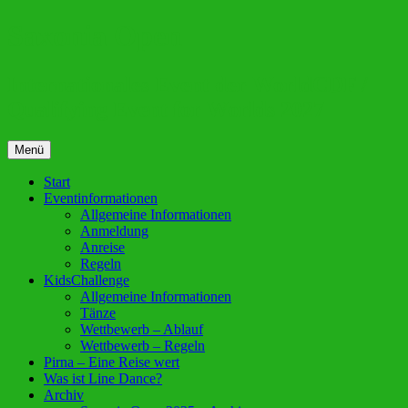
Zum
Saxonia Open
Inhalt
springen
Internationales Event der WorldCDF /
Qualifying Event for Worlds 2027
Menü
Start
Eventinformationen
Allgemeine Informationen
Anmeldung
Anreise
Regeln
KidsChallenge
Allgemeine Informationen
Tänze
Wettbewerb – Ablauf
Wettbewerb – Regeln
Pirna – Eine Reise wert
Was ist Line Dance?
Archiv